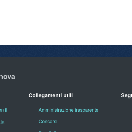
nova
Collegamenti utili
Segu
n il
Amministrazione trasparente
Concorsi
ata