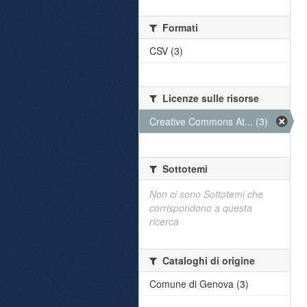
Formati
CSV (3)
Licenze sulle risorse
Creative Commons At... (3)
Sottotemi
Non ci sono Sottotemi che
corrispondono a questa
ricerca
Cataloghi di origine
Comune di Genova (3)