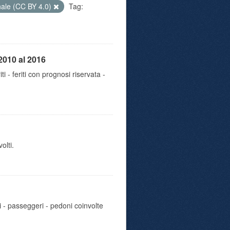
nale (CC BY 4.0)
Tag:
2010 al 2016
iti - feriti con prognosi riservata -
olti.
i - passeggeri - pedoni coinvolte