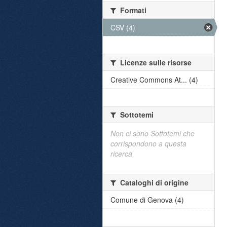
Formati
CSV (4)
Licenze sulle risorse
Creative Commons At... (4)
Sottotemi
Non ci sono Sottotemi che
corrispondono a questa
ricerca
Cataloghi di origine
Comune di Genova (4)