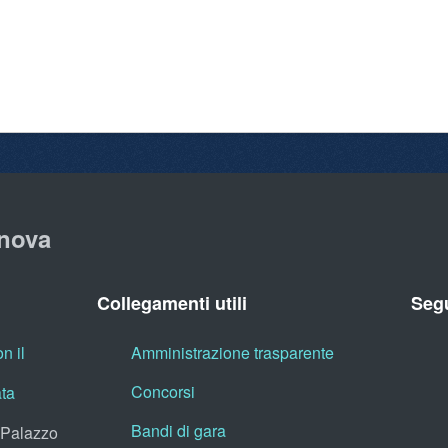
nova
Collegamenti utili
Segu
n il
Amministrazione trasparente
Concorsi
ata
Bandi di gara
, Palazzo