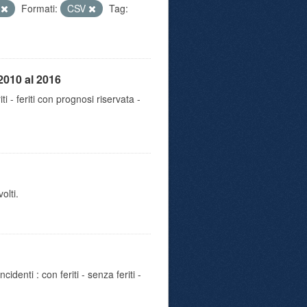
e
Formati:
CSV
Tag:
2010 al 2016
iti - feriti con prognosi riservata -
olti.
identi : con feriti - senza feriti -