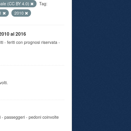
nale (CC BY 4.0)
Tag:
1
2010
2010 al 2016
iti - feriti con prognosi riservata -
olti.
i - passeggeri - pedoni coinvolte