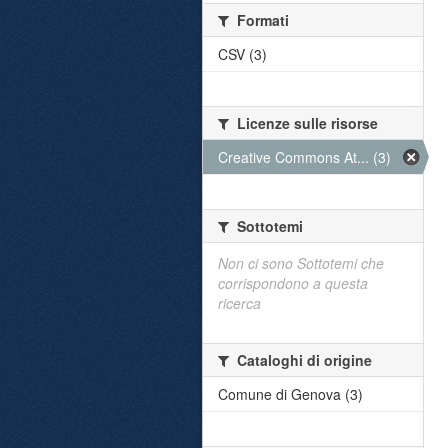
Formati
CSV (3)
Licenze sulle risorse
Creative Commons At... (3)
Sottotemi
Non ci sono Sottotemi che
corrispondono a questa
ricerca
Cataloghi di origine
Comune di Genova (3)