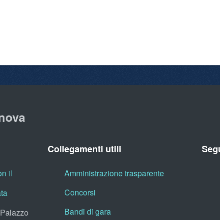
nova
Collegamenti utili
Segu
n il
Amministrazione trasparente
Concorsi
ata
Bandi di gara
, Palazzo