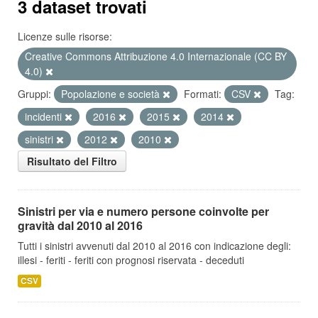
3 dataset trovati
Licenze sulle risorse:
Creative Commons Attribuzione 4.0 Internazionale (CC BY
4.0)
Gruppi:
Popolazione e società
Formati:
CSV
Tag:
incidenti
2016
2015
2014
sinistri
2012
2010
Risultato del Filtro
Sinistri per via e numero persone coinvolte per
gravità dal 2010 al 2016
Tutti i sinistri avvenuti dal 2010 al 2016 con indicazione degli:
illesi - feriti - feriti con prognosi riservata - deceduti
CSV