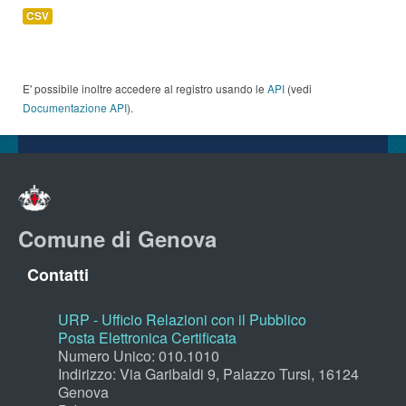
CSV
E' possibile inoltre accedere al registro usando le
API
(vedi
Documentazione API
).
Comune di Genova
Contatti
URP - Ufficio Relazioni con il Pubblico
Posta Elettronica Certificata
Numero Unico: 010.1010
Indirizzo: Via Garibaldi 9, Palazzo Tursi, 16124
Genova