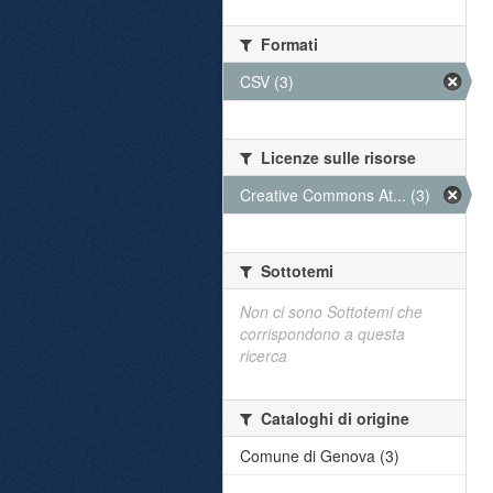
Formati
CSV (3)
Licenze sulle risorse
Creative Commons At... (3)
Sottotemi
Non ci sono Sottotemi che
corrispondono a questa
ricerca
Cataloghi di origine
Comune di Genova (3)