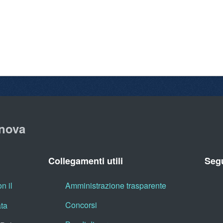
nova
Collegamenti utili
Segu
n il
Amministrazione trasparente
Concorsi
ata