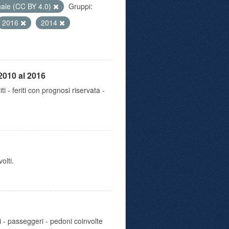
nale (CC BY 4.0)
Gruppi:
2016
2014
2010 al 2016
iti - feriti con prognosi riservata -
olti.
i - passeggeri - pedoni coinvolte