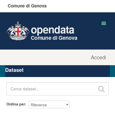
Comune di Genova
opendata
Comune di Genova
Accedi
Dataset
Organizzazioni
Dataset
Gruppi
Informazioni
Ordina per