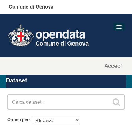
Comune di Genova
opendata
Comune di Genova
Accedi
Dataset
Organizzazioni
Dataset
Gruppi
Informazioni
Ordina per