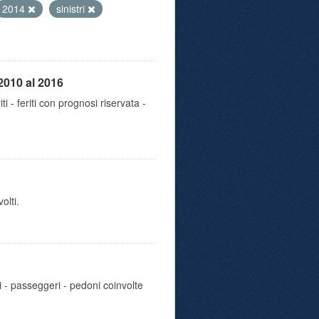
2014
sinistri
2010 al 2016
iti - feriti con prognosi riservata -
olti.
i - passeggeri - pedoni coinvolte