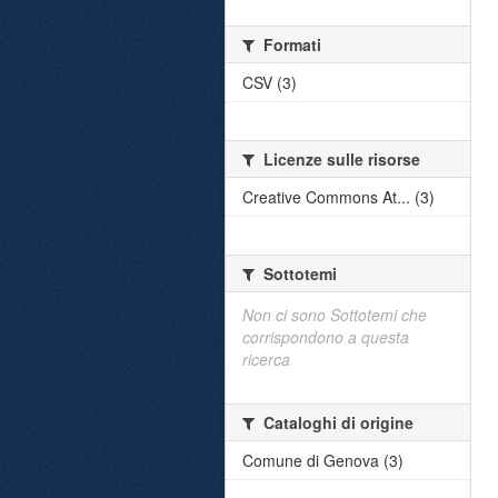
Formati
CSV (3)
Licenze sulle risorse
Creative Commons At... (3)
Sottotemi
Non ci sono Sottotemi che
corrispondono a questa
ricerca
Cataloghi di origine
Comune di Genova (3)