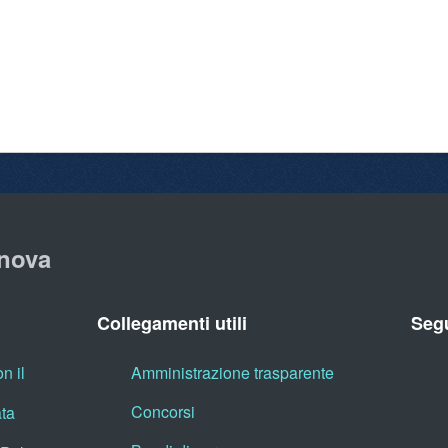
nova
Collegamenti utili
Segu
n il
Amministrazione trasparente
Concorsi
ata