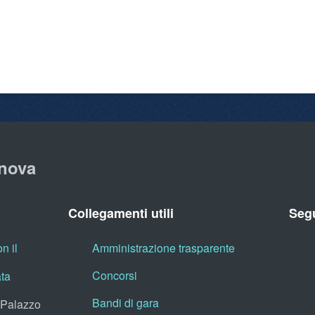
nova
Collegamenti utili
Segu
n il
Amministrazione trasparente
Concorsi
ata
Bandi di gara
, Palazzo