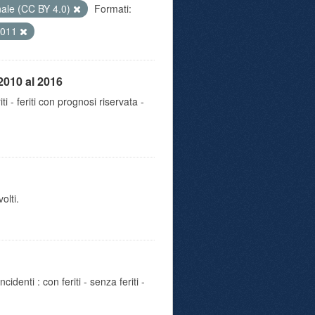
nale (CC BY 4.0)
Formati:
2011
2010 al 2016
iti - feriti con prognosi riservata -
olti.
identi : con feriti - senza feriti -