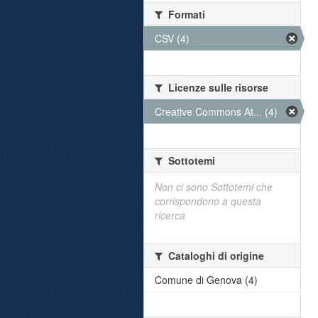
Formati
CSV (4)
Licenze sulle risorse
Creative Commons At... (4)
Sottotemi
Non ci sono Sottotemi che
corrispondono a questa
ricerca
Cataloghi di origine
Comune di Genova (4)