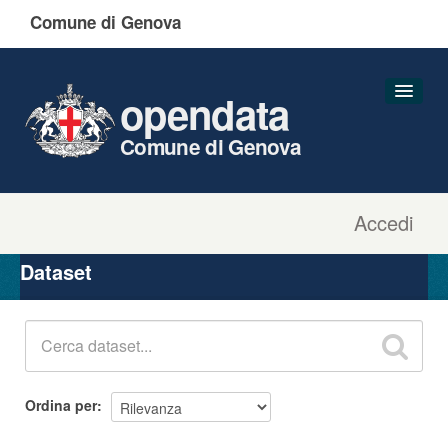
Comune di Genova
opendata
Comune di Genova
Accedi
Dataset
Organizzazioni
Dataset
Gruppi
Informazioni
Ordina per