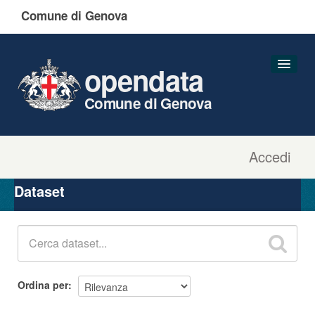
Comune di Genova
opendata
Comune di Genova
Accedi
Dataset
Organizzazioni
Dataset
Gruppi
Informazioni
Ordina per