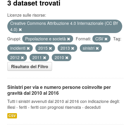
3 dataset trovati
Licenze sulle risorse:
Creative Commons Attribuzione 4.0 Internazionale (CC BY
4.0)
Gruppi:
Popolazione e società
Formati:
CSV
Tag:
incidenti
2015
2013
sinistri
2012
2011
2010
Risultato del Filtro
Sinistri per via e numero persone coinvolte per
gravità dal 2010 al 2016
Tutti i sinistri avvenuti dal 2010 al 2016 con indicazione degli:
illesi - feriti - feriti con prognosi riservata - deceduti
CSV