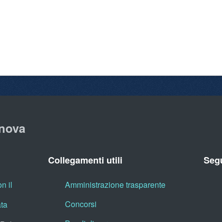
nova
Collegamenti utili
Segu
n il
Amministrazione trasparente
Concorsi
ata