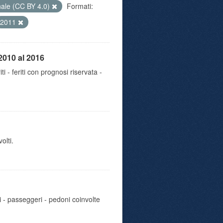
nale (CC BY 4.0)
Formati:
2011
2010 al 2016
iti - feriti con prognosi riservata -
olti.
i - passeggeri - pedoni coinvolte