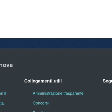
nova
Collegamenti utili
Segu
n il
Amministrazione trasparente
Concorsi
ata