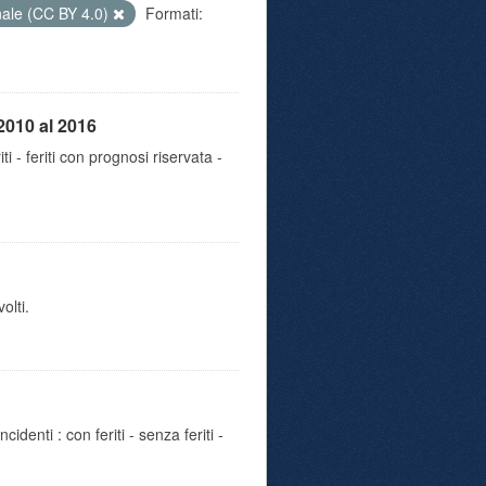
nale (CC BY 4.0)
Formati:
2010 al 2016
iti - feriti con prognosi riservata -
olti.
identi : con feriti - senza feriti -