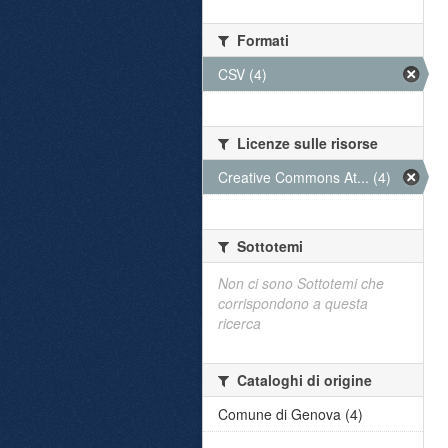
Formati
CSV (4)
Licenze sulle risorse
Creative Commons At... (4)
Sottotemi
Non ci sono Sottotemi che
corrispondono a questa
ricerca
Cataloghi di origine
Comune di Genova (4)