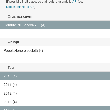
E' possibile inoltre accedere al registro usando le
API
(vedi
Documentazione API
).
Comune di Genova
Contatti
URP - Ufficio Relazioni con il Pubblico
Posta Elettronica Certificata
Numero Unico: 010.1010
Indirizzo: Via Garibaldi 9, Palazzo Tursi, 16124
Genova
P. Iva: 00856930102