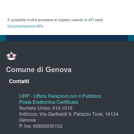
E' possibile inoltre accedere al registro usando le
API
(vedi
Documentazione API
).
Comune di Genova
Contatti
URP - Ufficio Relazioni con il Pubblico
Posta Elettronica Certificata
Numero Unico: 010.1010
Indirizzo: Via Garibaldi 9, Palazzo Tursi, 16124
Genova
P. Iva: 00856930102