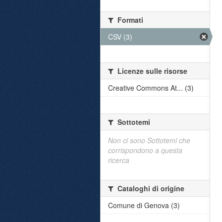
Formati
CSV (3)
Licenze sulle risorse
Creative Commons At... (3)
Sottotemi
Non ci sono Sottotemi che
corrispondono a questa
ricerca
Cataloghi di origine
Comune di Genova (3)