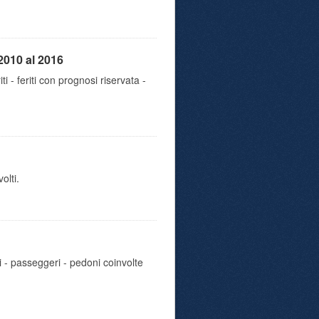
2010 al 2016
iti - feriti con prognosi riservata -
olti.
i - passeggeri - pedoni coinvolte