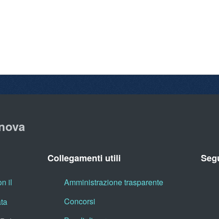
nova
Collegamenti utili
Segu
n il
Amministrazione trasparente
Concorsi
ata