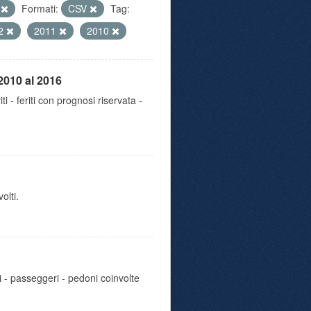
e
Formati:
CSV
Tag:
2
2011
2010
2010 al 2016
iti - feriti con prognosi riservata -
olti.
i - passeggeri - pedoni coinvolte