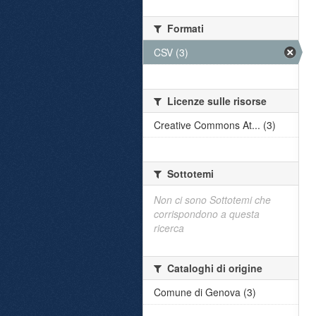
Formati
CSV (3)
Licenze sulle risorse
Creative Commons At... (3)
Sottotemi
Non ci sono Sottotemi che
corrispondono a questa
ricerca
Cataloghi di origine
Comune di Genova (3)