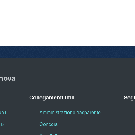
nova
Collegamenti utili
Segu
n il
Amministrazione trasparente
Concorsi
ata