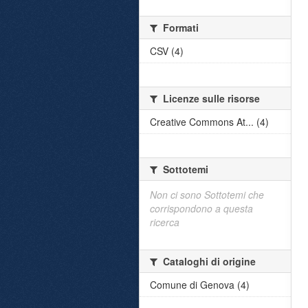
Formati
CSV (4)
Licenze sulle risorse
Creative Commons At... (4)
Sottotemi
Non ci sono Sottotemi che
corrispondono a questa
ricerca
Cataloghi di origine
Comune di Genova (4)