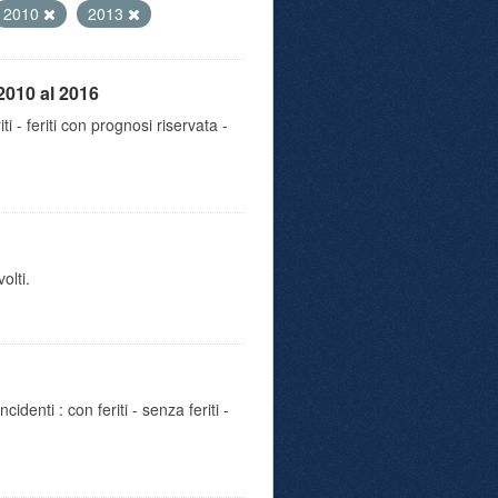
2010
2013
2010 al 2016
iti - feriti con prognosi riservata -
olti.
identi : con feriti - senza feriti -