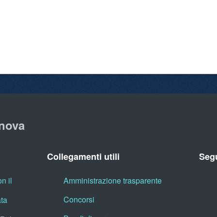
nova
Collegamenti utili
Segu
n il
Amministrazione trasparente
Concorsi
ata