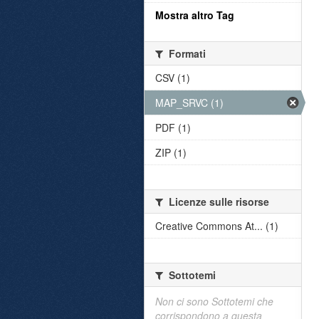
Mostra altro Tag
Formati
CSV (1)
MAP_SRVC (1)
PDF (1)
ZIP (1)
Licenze sulle risorse
Creative Commons At... (1)
Sottotemi
Non ci sono Sottotemi che
corrispondono a questa