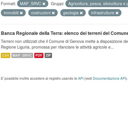
Formati:
MAP_SRVC
Gruppi:
Agricoltura, pesca, silvicoltura e 
immobili
costruzioni
geologia
infrastrutture
Banca Regionale della Terra: elenco dei terreni del Comun
Terreni non utilizzati che il Comune di Genova mette a disposizione dell
Regione Liguria, promossa per rilanciare le attività agricole e...
CSV
MAP_SRVC
PDF
ZIP
E' possibile inoltre accedere al registro usando le
API
(vedi
Documentazione API
).