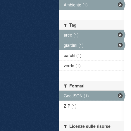
Ambiente (1)
Tag
aree (1)
giardini (1)
parchi (1)
verde (1)
Formati
GeoJSON (1)
ZIP (1)
Licenze sulle risorse