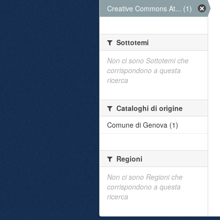
Creative Commons At... (1)
Sottotemi
Non ci sono Sottotemi che
corrispondono a questa
ricerca
Cataloghi di origine
Comune di Genova (1)
Regioni
Non ci sono Regioni che
corrispondono a questa
ricerca