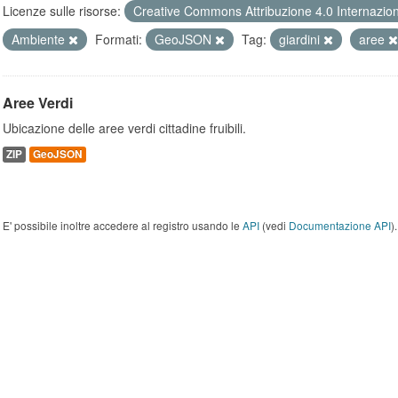
Licenze sulle risorse:
Creative Commons Attribuzione 4.0 Internazio
Ambiente
Formati:
GeoJSON
Tag:
giardini
aree
Aree Verdi
Ubicazione delle aree verdi cittadine fruibili.
ZIP
GeoJSON
E' possibile inoltre accedere al registro usando le
API
(vedi
Documentazione API
).