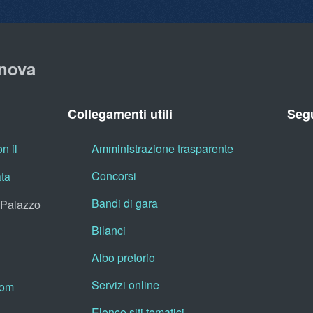
nova
Collegamenti utili
Segu
n il
Amministrazione trasparente
Concorsi
ata
Bandi di gara
, Palazzo
Bilanci
Albo pretorio
Servizi online
oom
Elenco siti tematici