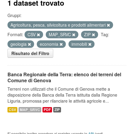
1 dataset trovato
Gruppi:
Agricoltura, pesca, silvicoltura e prodotti alimentari
Formati:
CSV
MAP_SRVC
ZIP
Tag:
geologia
economia
immobili
Risultato del Filtro
Banca Regionale della Terra: elenco dei terreni del
Comune di Genova
Terreni non utilizzati che il Comune di Genova mette a
disposizione della Banca della Terra istituita dalla Regione
Liguria, promossa per rilanciare le attività agricole e...
CSV
MAP_SRVC
PDF
ZIP
E' possibile inoltre accedere al registro usando le
API
(vedi