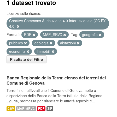
1 dataset trovato
Licenze sulle risorse:
Creative Commons Attribuzione 4.0 Internazionale (CC BY
4.0)
Formati:
PDF
MAP_SRVC
Tag:
geografia
pubblico
geologia
abitazioni
economia
immobili
Risultato del Filtro
Banca Regionale della Terra: elenco dei terreni del
Comune di Genova
Terreni non utilizzati che il Comune di Genova mette a
disposizione della Banca della Terra istituita dalla Regione
Liguria, promossa per rilanciare le attività agricole e...
CSV
MAP_SRVC
PDF
ZIP