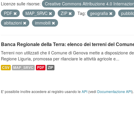
Licenze sulle risorse:
Creative Commons Attribuzione 4.0 Internazio
PDF
MAP_SRVC
ZIP
Tag:
geografia
pubbli
abitazioni
immobili
Banca Regionale della Terra: elenco dei terreni del Comun
Terreni non utilizzati che il Comune di Genova mette a disposizione dell
Regione Liguria, promossa per rilanciare le attività agricole e...
CSV
MAP_SRVC
PDF
ZIP
E' possibile inoltre accedere al registro usando le
API
(vedi
Documentazione API
).