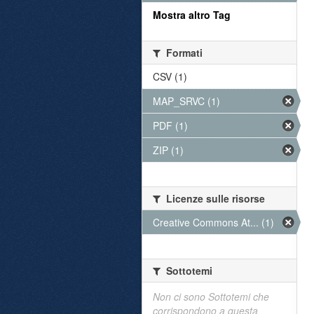
Mostra altro Tag
Formati
CSV (1)
MAP_SRVC (1)
PDF (1)
ZIP (1)
Licenze sulle risorse
Creative Commons At... (1)
Sottotemi
Non ci sono Sottotemi che
corrispondono a questa