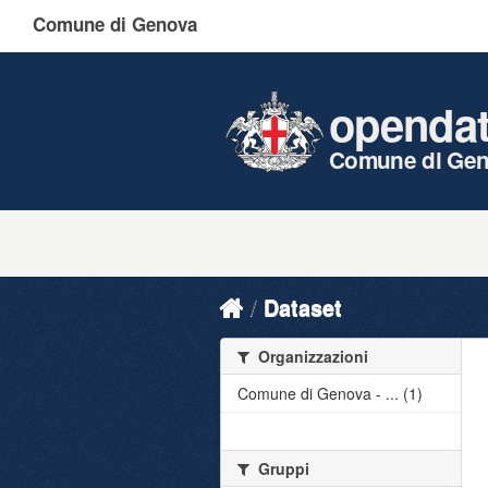
Comune di Genova
openda
Comune di Ge
Dataset
Organizzazioni
Comune di Genova - ... (1)
Gruppi