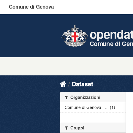
Comune di Genova
openda
Comune di Ge
Dataset
Organizzazioni
Comune di Genova - ... (1)
Gruppi