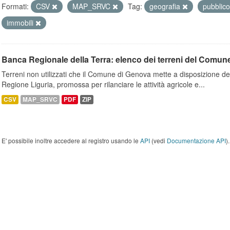
Formati:
CSV
MAP_SRVC
Tag:
geografia
pubblic
immobili
Banca Regionale della Terra: elenco dei terreni del Comun
Terreni non utilizzati che il Comune di Genova mette a disposizione dell
Regione Liguria, promossa per rilanciare le attività agricole e...
CSV
MAP_SRVC
PDF
ZIP
E' possibile inoltre accedere al registro usando le
API
(vedi
Documentazione API
).