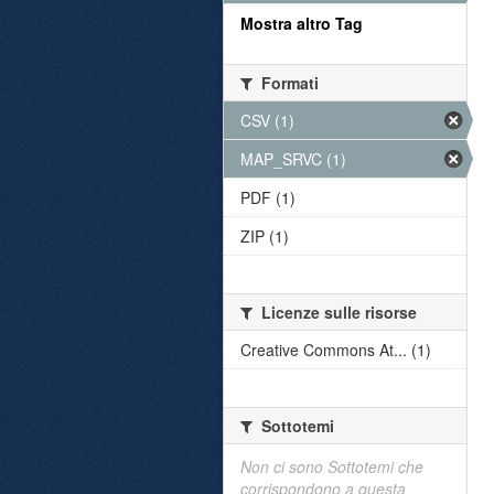
Mostra altro Tag
Formati
CSV (1)
MAP_SRVC (1)
PDF (1)
ZIP (1)
Licenze sulle risorse
Creative Commons At... (1)
Sottotemi
Non ci sono Sottotemi che
corrispondono a questa