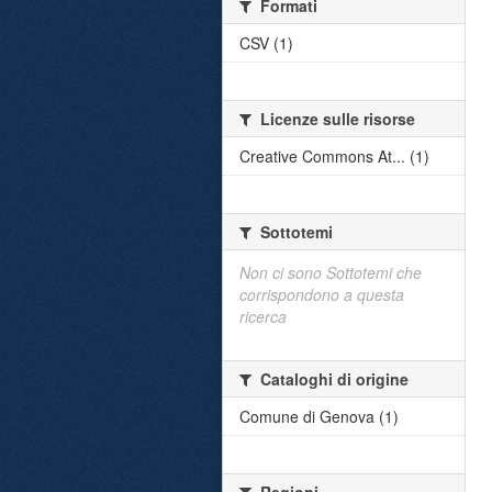
Formati
CSV (1)
Licenze sulle risorse
Creative Commons At... (1)
Sottotemi
Non ci sono Sottotemi che
corrispondono a questa
ricerca
Cataloghi di origine
Comune di Genova (1)