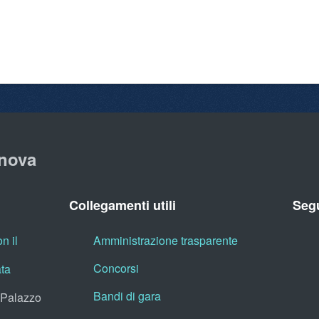
nova
Collegamenti utili
Segu
n il
Amministrazione trasparente
Concorsi
ata
Bandi di gara
, Palazzo