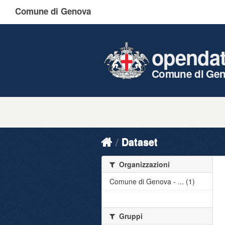
Comune di Genova
openda
Comune di Ge
Dataset
Organizzazioni
Comune di Genova - ... (1)
Gruppi