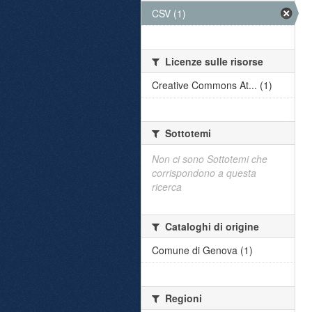
CSV (1)
Licenze sulle risorse
Creative Commons At... (1)
Sottotemi
Non ci sono Sottotemi che
corrispondono a questa
ricerca
Cataloghi di origine
Comune di Genova (1)
Regioni