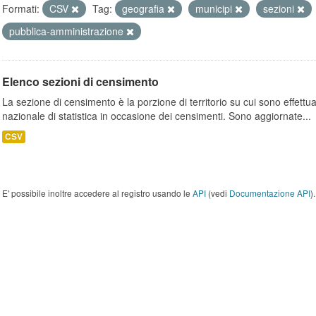
Formati:
CSV
Tag:
geografia
municipi
sezioni
pubblica-amministrazione
Elenco sezioni di censimento
La sezione di censimento è la porzione di territorio su cui sono effettuate
nazionale di statistica in occasione dei censimenti. Sono aggiornate...
CSV
E' possibile inoltre accedere al registro usando le
API
(vedi
Documentazione API
).