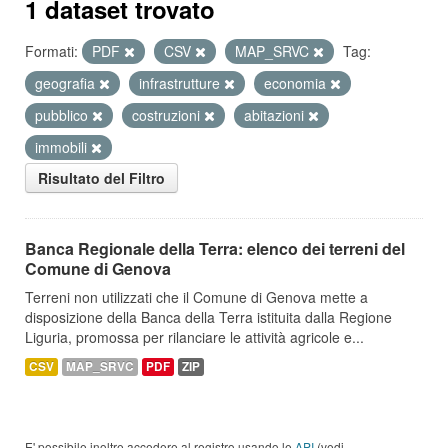
1 dataset trovato
Formati:
PDF
CSV
MAP_SRVC
Tag:
geografia
infrastrutture
economia
pubblico
costruzioni
abitazioni
immobili
Risultato del Filtro
Banca Regionale della Terra: elenco dei terreni del
Comune di Genova
Terreni non utilizzati che il Comune di Genova mette a
disposizione della Banca della Terra istituita dalla Regione
Liguria, promossa per rilanciare le attività agricole e...
CSV
MAP_SRVC
PDF
ZIP
E' possibile inoltre accedere al registro usando le
API
(vedi