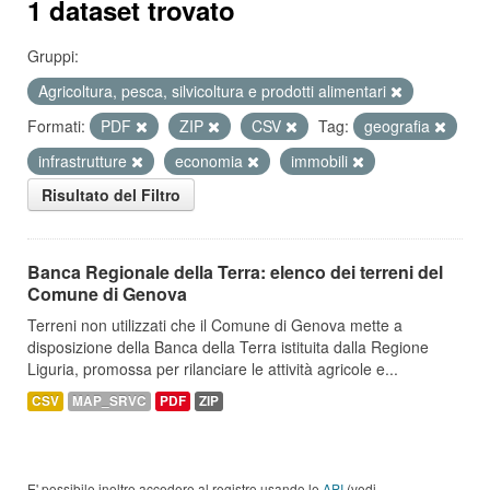
1 dataset trovato
Gruppi:
Agricoltura, pesca, silvicoltura e prodotti alimentari
Formati:
PDF
ZIP
CSV
Tag:
geografia
infrastrutture
economia
immobili
Risultato del Filtro
Banca Regionale della Terra: elenco dei terreni del
Comune di Genova
Terreni non utilizzati che il Comune di Genova mette a
disposizione della Banca della Terra istituita dalla Regione
Liguria, promossa per rilanciare le attività agricole e...
CSV
MAP_SRVC
PDF
ZIP
E' possibile inoltre accedere al registro usando le
API
(vedi