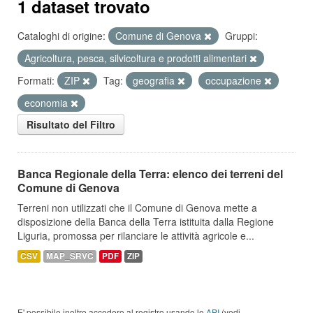
1 dataset trovato
Cataloghi di origine:
Comune di Genova
Gruppi:
Agricoltura, pesca, silvicoltura e prodotti alimentari
Formati:
ZIP
Tag:
geografia
occupazione
economia
Risultato del Filtro
Banca Regionale della Terra: elenco dei terreni del
Comune di Genova
Terreni non utilizzati che il Comune di Genova mette a
disposizione della Banca della Terra istituita dalla Regione
Liguria, promossa per rilanciare le attività agricole e...
CSV
MAP_SRVC
PDF
ZIP
E' possibile inoltre accedere al registro usando le
API
(vedi