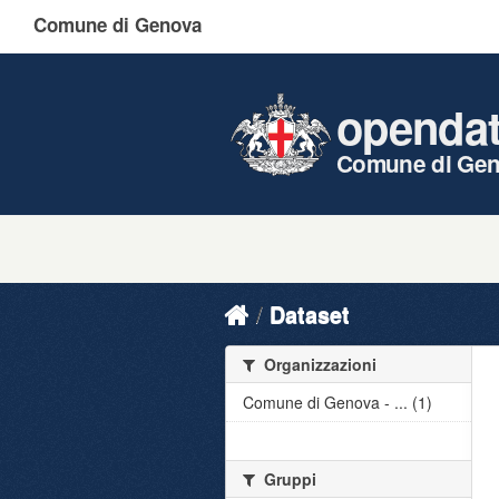
Comune di Genova
openda
Comune di Ge
Dataset
Organizzazioni
Comune di Genova - ... (1)
Gruppi