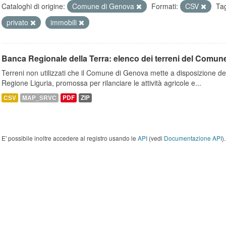
Cataloghi di origine:
Comune di Genova
Formati:
CSV
Ta
privato
immobili
Banca Regionale della Terra: elenco dei terreni del Comun
Terreni non utilizzati che il Comune di Genova mette a disposizione dell
Regione Liguria, promossa per rilanciare le attività agricole e...
CSV
MAP_SRVC
PDF
ZIP
E' possibile inoltre accedere al registro usando le
API
(vedi
Documentazione API
).