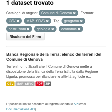
1 dataset trovato
Cataloghi di origine:
Comune di Genova
Formati:
CSV
MAP_SRVC
Tag:
geografia
costruzioni
geologia
economia
Risultato del Filtro
Banca Regionale della Terra: elenco dei terreni del
Comune di Genova
Terreni non utilizzati che il Comune di Genova mette a
disposizione della Banca della Terra istituita dalla Regione
Liguria, promossa per rilanciare le attività agricole e...
CSV
MAP_SRVC
PDF
ZIP
E' possibile inoltre accedere al registro usando le
API
(vedi
Documentazione API
).