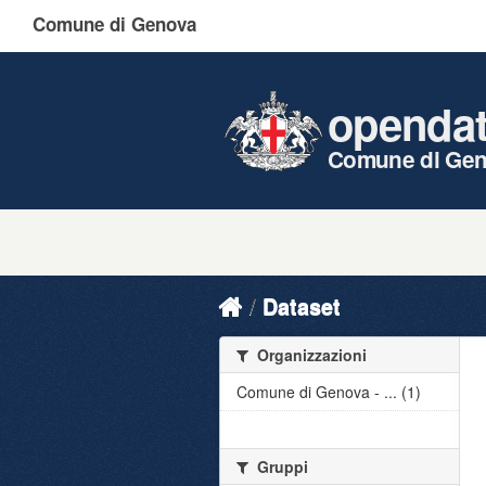
Comune di Genova
openda
Comune di Ge
Dataset
Organizzazioni
Comune di Genova - ... (1)
Gruppi