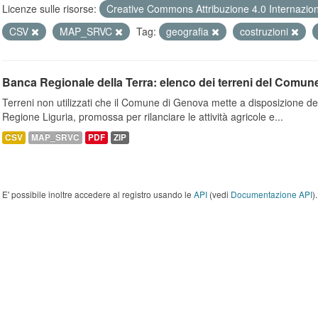
Licenze sulle risorse:
Creative Commons Attribuzione 4.0 Internazio
CSV
MAP_SRVC
Tag:
geografia
costruzioni
Banca Regionale della Terra: elenco dei terreni del Comun
Terreni non utilizzati che il Comune di Genova mette a disposizione dell
Regione Liguria, promossa per rilanciare le attività agricole e...
CSV
MAP_SRVC
PDF
ZIP
E' possibile inoltre accedere al registro usando le
API
(vedi
Documentazione API
).