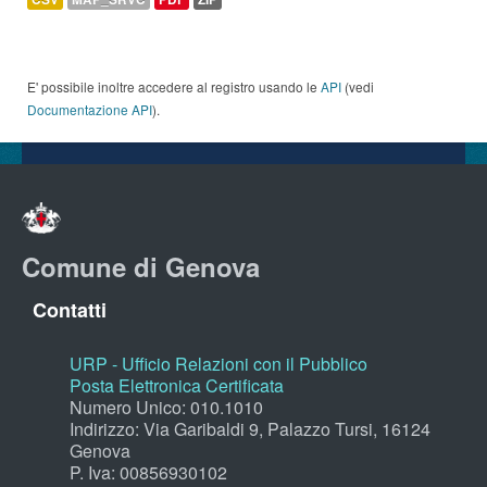
E' possibile inoltre accedere al registro usando le
API
(vedi
Documentazione API
).
Comune di Genova
Contatti
URP - Ufficio Relazioni con il Pubblico
Posta Elettronica Certificata
Numero Unico: 010.1010
Indirizzo: Via Garibaldi 9, Palazzo Tursi, 16124
Genova
P. Iva: 00856930102