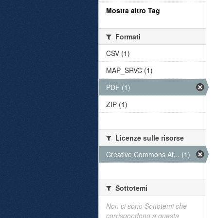
Mostra altro Tag
Formati
CSV (1)
MAP_SRVC (1)
PDF (1)
ZIP (1)
Licenze sulle risorse
Creative Commons At... (1)
Sottotemi
Non ci sono Sottotemi che
corrispondono a questa