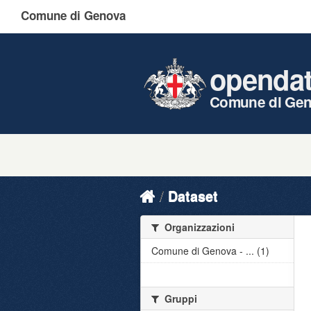
Comune di Genova
openda
Comune di Ge
Dataset
Organizzazioni
Comune di Genova - ... (1)
Gruppi