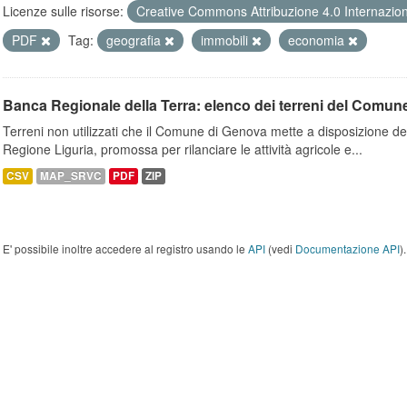
Licenze sulle risorse:
Creative Commons Attribuzione 4.0 Internazio
PDF
Tag:
geografia
immobili
economia
Banca Regionale della Terra: elenco dei terreni del Comun
Terreni non utilizzati che il Comune di Genova mette a disposizione dell
Regione Liguria, promossa per rilanciare le attività agricole e...
CSV
MAP_SRVC
PDF
ZIP
E' possibile inoltre accedere al registro usando le
API
(vedi
Documentazione API
).