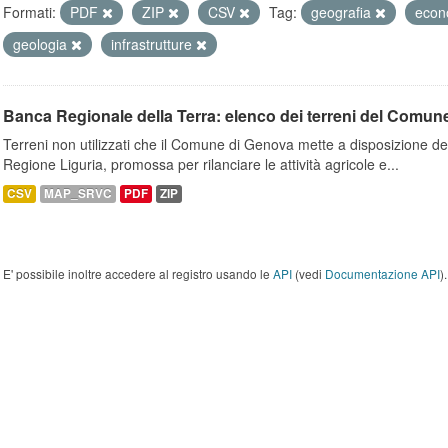
Formati:
PDF
ZIP
CSV
Tag:
geografia
econ
geologia
infrastrutture
Banca Regionale della Terra: elenco dei terreni del Comun
Terreni non utilizzati che il Comune di Genova mette a disposizione dell
Regione Liguria, promossa per rilanciare le attività agricole e...
CSV
MAP_SRVC
PDF
ZIP
E' possibile inoltre accedere al registro usando le
API
(vedi
Documentazione API
).