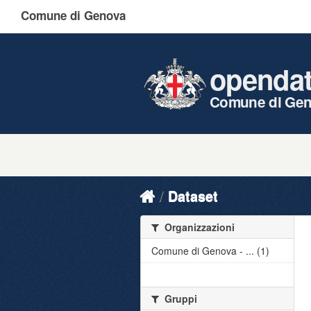
Comune di Genova
openda
Comune di Ge
Dataset
Organizzazioni
Comune di Genova - ... (1)
Gruppi