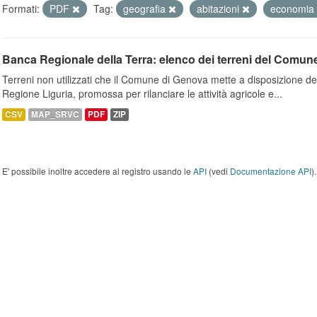
Formati:
PDF
Tag:
geografia
abitazioni
economia
Banca Regionale della Terra: elenco dei terreni del Comun
Terreni non utilizzati che il Comune di Genova mette a disposizione dell
Regione Liguria, promossa per rilanciare le attività agricole e...
CSV
MAP_SRVC
PDF
ZIP
E' possibile inoltre accedere al registro usando le
API
(vedi
Documentazione API
).