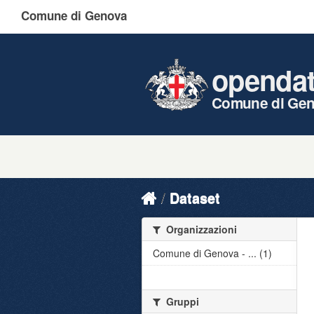
Comune di Genova
openda
Comune di Ge
Dataset
Organizzazioni
Comune di Genova - ... (1)
Gruppi