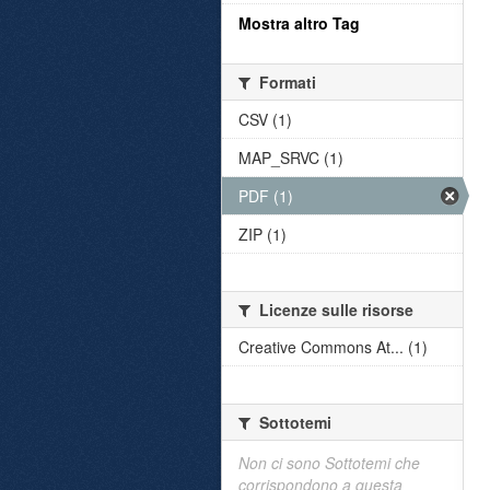
Mostra altro Tag
Formati
CSV (1)
MAP_SRVC (1)
PDF (1)
ZIP (1)
Licenze sulle risorse
Creative Commons At... (1)
Sottotemi
Non ci sono Sottotemi che
corrispondono a questa