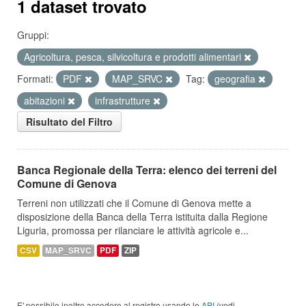
1 dataset trovato
Gruppi:
Agricoltura, pesca, silvicoltura e prodotti alimentari
Formati:
PDF
MAP_SRVC
Tag:
geografia
abitazioni
infrastrutture
Risultato del Filtro
Banca Regionale della Terra: elenco dei terreni del
Comune di Genova
Terreni non utilizzati che il Comune di Genova mette a
disposizione della Banca della Terra istituita dalla Regione
Liguria, promossa per rilanciare le attività agricole e...
CSV
MAP_SRVC
PDF
ZIP
E' possibile inoltre accedere al registro usando le
API
(vedi