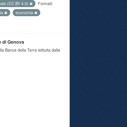
nale (CC BY 4.0)
Formati:
gia
economia
e di Genova
a Banca della Terra istituita dalla