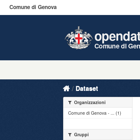
Comune di Genova
openda
Comune di Ge
Dataset
Organizzazioni
Comune di Genova - ... (1)
Gruppi