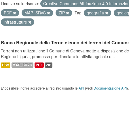
Licenze sulle risorse:
Creative Commons Attribuzione 4.0 Internazio
PDF
MAP_SRVC
ZIP
Tag:
geografia
geolo
infrastrutture
Banca Regionale della Terra: elenco dei terreni del Comun
Terreni non utilizzati che il Comune di Genova mette a disposizione dell
Regione Liguria, promossa per rilanciare le attività agricole e...
CSV
MAP_SRVC
PDF
ZIP
E' possibile inoltre accedere al registro usando le
API
(vedi
Documentazione API
).