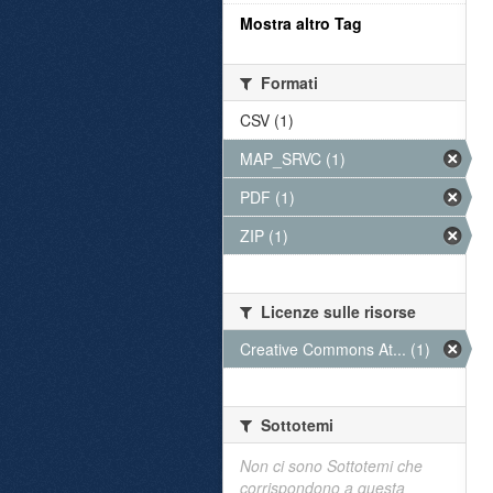
Mostra altro Tag
Formati
CSV (1)
MAP_SRVC (1)
PDF (1)
ZIP (1)
Licenze sulle risorse
Creative Commons At... (1)
Sottotemi
Non ci sono Sottotemi che
corrispondono a questa