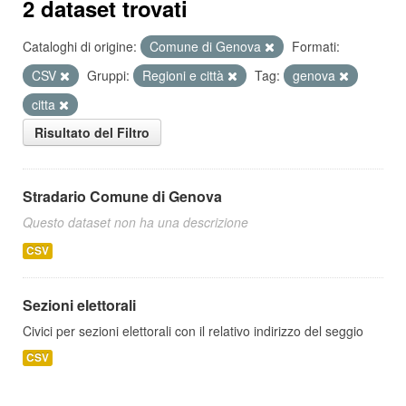
2 dataset trovati
Cataloghi di origine:
Comune di Genova
Formati:
CSV
Gruppi:
Regioni e città
Tag:
genova
citta
Risultato del Filtro
Stradario Comune di Genova
Questo dataset non ha una descrizione
CSV
Sezioni elettorali
Civici per sezioni elettorali con il relativo indirizzo del seggio
CSV