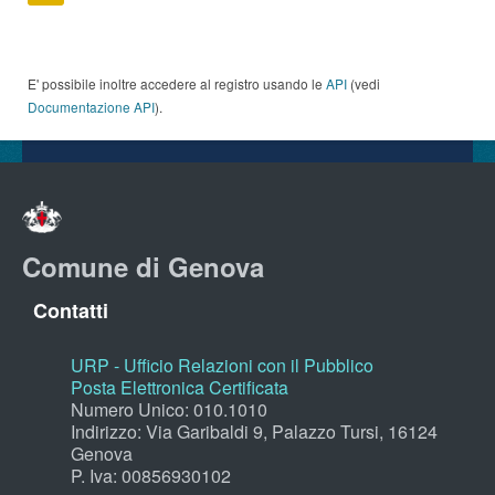
E' possibile inoltre accedere al registro usando le
API
(vedi
Documentazione API
).
Comune di Genova
Contatti
URP - Ufficio Relazioni con il Pubblico
Posta Elettronica Certificata
Numero Unico: 010.1010
Indirizzo: Via Garibaldi 9, Palazzo Tursi, 16124
Genova
P. Iva: 00856930102