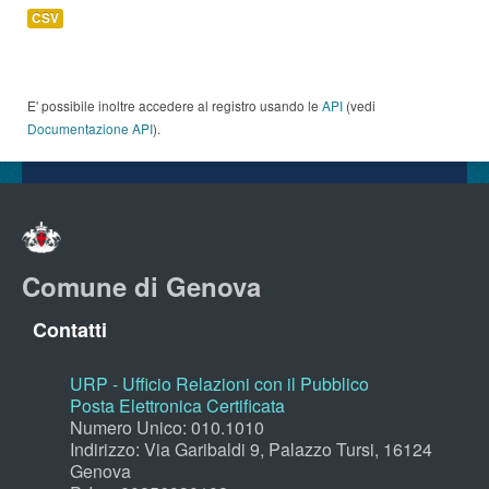
CSV
E' possibile inoltre accedere al registro usando le
API
(vedi
Documentazione API
).
Comune di Genova
Contatti
URP - Ufficio Relazioni con il Pubblico
Posta Elettronica Certificata
Numero Unico: 010.1010
Indirizzo: Via Garibaldi 9, Palazzo Tursi, 16124
Genova