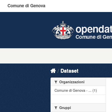
Comune di Genova
openda
Comune di Ge
Dataset
Organizzazioni
Comune di Genova - ... (1)
Gruppi