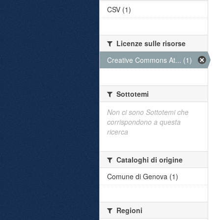
CSV (1)
Licenze sulle risorse
Creative Commons At... (1)
Sottotemi
Non ci sono Sottotemi che
corrispondono a questa
ricerca
Cataloghi di origine
Comune di Genova (1)
Regioni