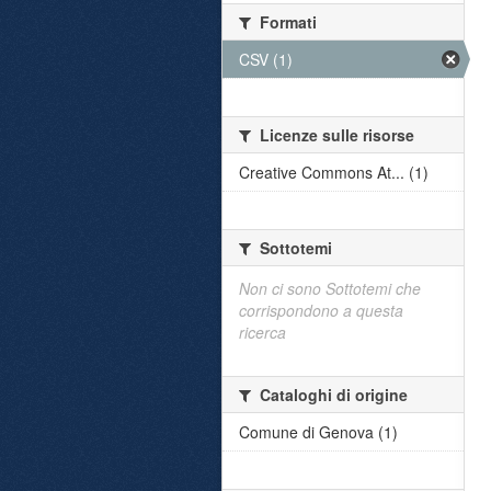
Formati
CSV (1)
Licenze sulle risorse
Creative Commons At... (1)
Sottotemi
Non ci sono Sottotemi che
corrispondono a questa
ricerca
Cataloghi di origine
Comune di Genova (1)