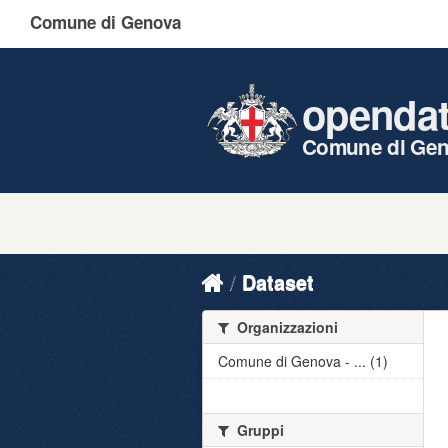
Comune di Genova
openda
Comune di Ge
Dataset
Organizzazioni
Comune di Genova - ... (1)
Gruppi