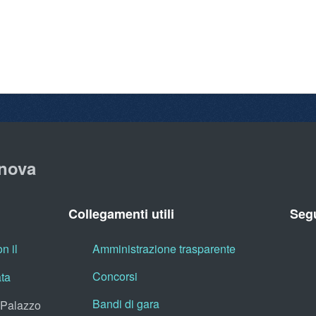
nova
Collegamenti utili
Segu
n il
Amministrazione trasparente
Concorsi
ata
Bandi di gara
, Palazzo