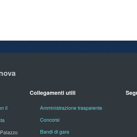
nova
Collegamenti utili
Segu
n il
Amministrazione trasparente
Concorsi
ata
Bandi di gara
, Palazzo