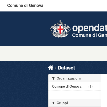
Comune di Genova
openda
Comune di Ge
Dataset
Organizzazioni
Comune di Genova - ... (1)
Gruppi