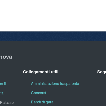
nova
Collegamenti utili
Segu
n il
Amministrazione trasparente
Concorsi
ata
Bandi di gara
, Palazzo