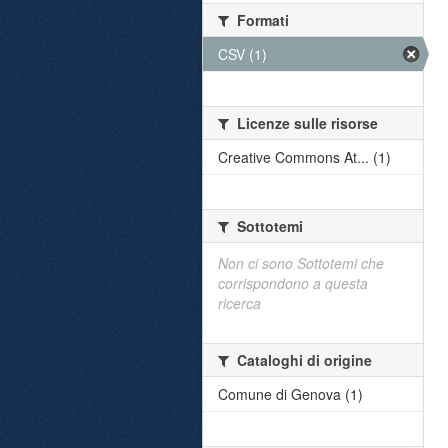
Formati
CSV (1)
Licenze sulle risorse
Creative Commons At... (1)
Sottotemi
Non ci sono Sottotemi che
corrispondono a questa
ricerca
Cataloghi di origine
Comune di Genova (1)