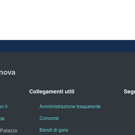
nova
Collegamenti utili
Segu
n il
Amministrazione trasparente
Concorsi
ata
Bandi di gara
, Palazzo