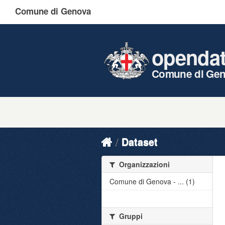
Comune di Genova
openda
Comune di Ge
Dataset
Organizzazioni
Comune di Genova - ... (1)
Gruppi