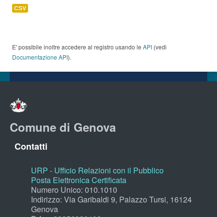
CSV
E' possibile inoltre accedere al registro usando le
API
(vedi
Documentazione API
).
Comune di Genova
Contatti
URP - Ufficio Relazioni con il Pubblico
Posta Elettronica Certificata
Numero Unico: 010.1010
Indirizzo: Via Garibaldi 9, Palazzo Tursi, 16124
Genova