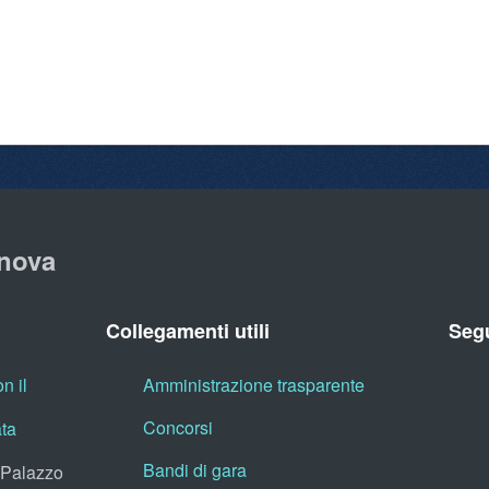
nova
Collegamenti utili
Segu
n il
Amministrazione trasparente
Concorsi
ata
Bandi di gara
, Palazzo