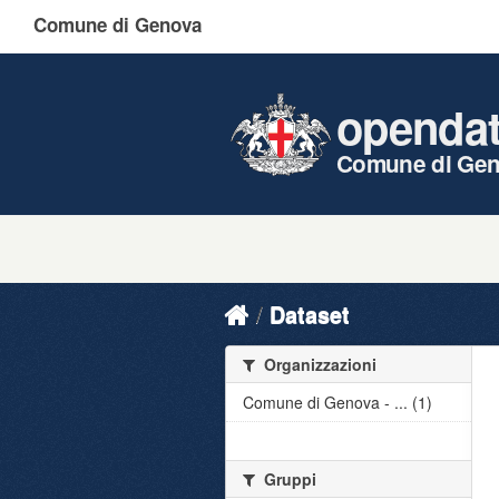
Comune di Genova
openda
Comune di Ge
Dataset
Organizzazioni
Comune di Genova - ... (1)
Gruppi